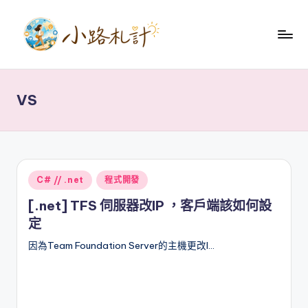
Skip
to
小
content
關
於
路
健
VS
札
康
養
記
生
理
財
Posted
C# // .net
程式開發
技
in
術
[.net] TFS 伺服器改IP ，客戶端該如何設
分
定
享
因為Team Foundation Server的主機更改I…