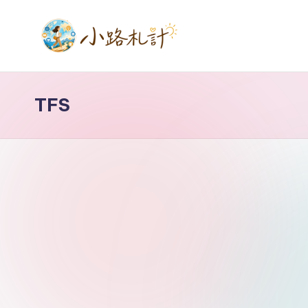
Skip
to
小
關
content
於
路
TFS
健
札
康
養
記
生
理
財
技
術
分
享