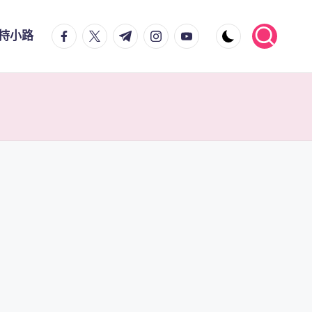
facebook.com
twitter.com
t.me
instagram.com
youtube.com
持小路