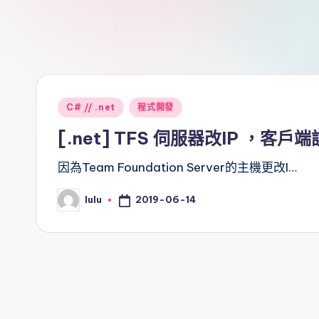
Posted
C# // .net
程式開發
in
[.net] TFS 伺服器改IP ，客
因為Team Foundation Server的主機更改I…
2019-06-14
lulu
Posted
by