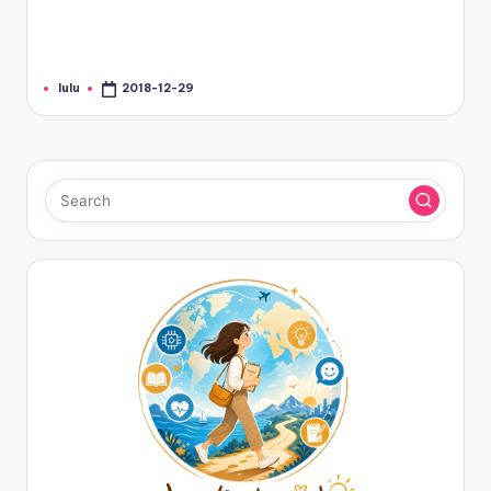
lulu
2018-12-29
Posted
by