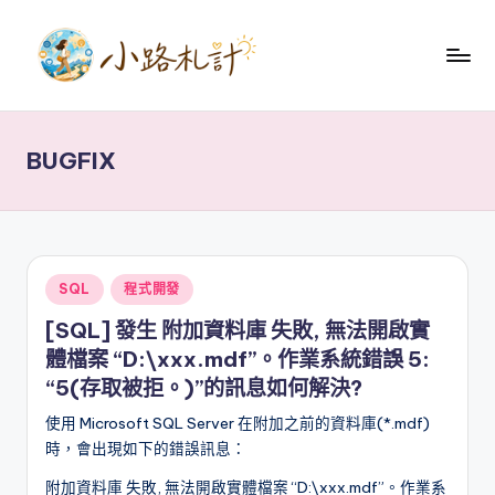
Skip
to
小
content
關
於
路
健
BUGFIX
札
康
養
記
生
理
財
Posted
SQL
程式開發
技
in
術
[SQL] 發生 附加資料庫 失敗, 無法開啟實
分
體檔案 “D:\xxx.mdf”。作業系統錯誤 5:
享
“5(存取被拒。)”的訊息如何解決?
使用 Microsoft SQL Server 在附加之前的資料庫(*.mdf)
時，會出現如下的錯誤訊息：
附加資料庫 失敗, 無法開啟實體檔案 “D:\xxx.mdf”。作業系