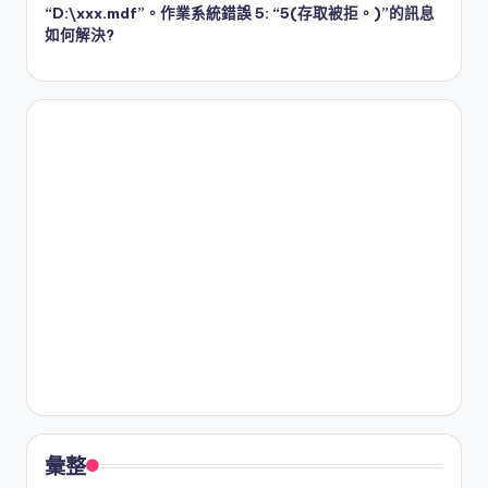
“D:\xxx.mdf”。作業系統錯誤 5: “5(存取被拒。)”的訊息
如何解決?
彙整