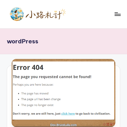
Skip
to
小
content
關
於
路
健
wordPress
札
康
養
記
生
理
財
技
術
分
享