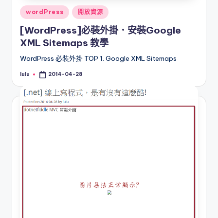
Posted
wordPress
開放資源
in
[WordPress]必裝外掛．安裝Google
XML Sitemaps 教學
WordPress 必裝外掛 TOP 1. Google XML Sitemaps
lulu
2014-04-28
Posted
by