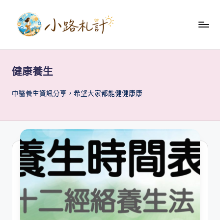
Skip
to
小
content
關
於
路
健
健康養生
札
康
養
記
中醫養生資訊分享，希望大家都能健健康康
生
理
財
技
術
分
享